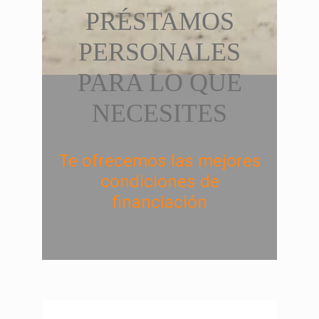
PRÉSTAMOS
PERSONALES
PARA LO QUE
NECESITES
Te ofrecemos las mejores
condiciones de
financiación